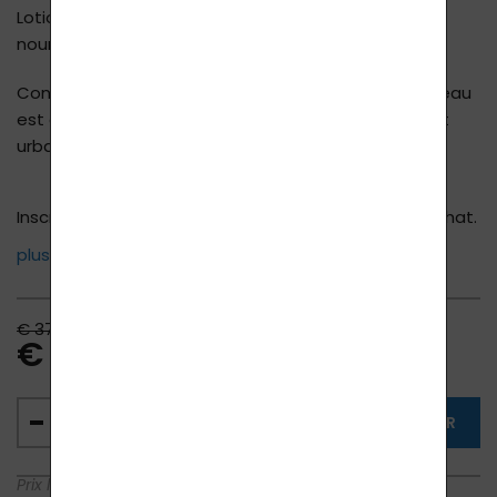
Lotion corporelle complexe à base de plantes pour
nourrir la peau exposée à des conditions extrêmes.
Convient particulièrement aux personnes dont la peau
est exposée aux effets négatifs de l'environnement
urbain ou à des conditions de travail extrêmes.
Inscrivez-vous
ici
pour économiser 10 % sur votre achat.
plus ...
€ 37.12
€ 33.00
AJOUTER AU PANIER
Prix le plus bas des 30 derniers jours:
37,12 €