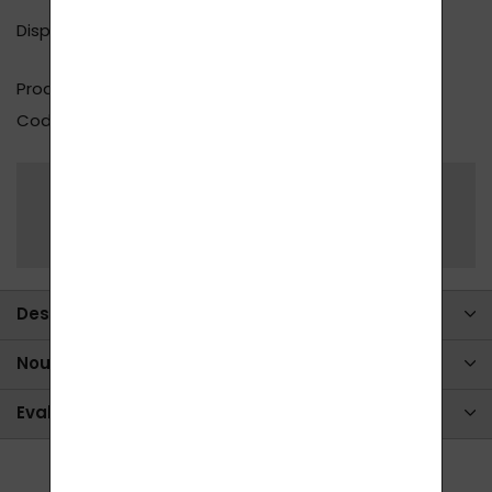
Disponibilité
500 ks en stock
, (à votre
domicile en 1 - 2 jours)
Producteur
Lavylites
Code produit
LAVY_122
Partager
Poser une question
Description complète
Nous écrire
Evaluation (4)