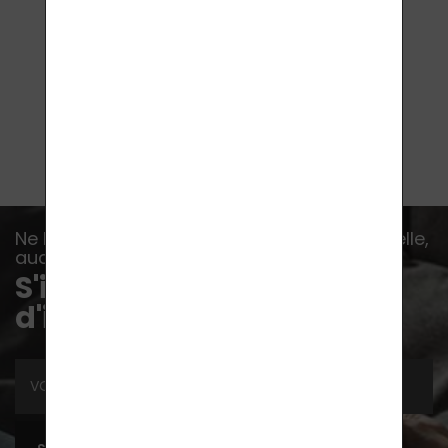
13,20
€
ACHETER
Ne laissez aucun événement, aucune nouvelle,
aucun conseil vous échapper...
S'inscrire à la lettre
d'information