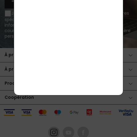
S'ABONNER
Je souhaite être informé des nouveautés et des offres
spéciales par courrier électronique et j'accepte d'être
informé des nouveautés et des offres spéciales par
courrier électronique.
traitement des données à caractère
personnel
.
À propos de l'achat
À propos des produits
Produits
Coopération