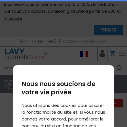
Inscrivez-vous et bénéficiez de 10 à 20 % de réduction
sur tous vos achats. Livraison gratuite à partir de 200 €.
S'inscrire
FERMER
(9 h - 17 h, lun. - ven.)
info@lavycosmetics.com
Page d'accueil
Produits e-shop
Produits Lavylites
Nous nous soucions de
SOLVYL - toxines, métaux lourds, agents pathogènes
Solvyl Body 200 ml
votre vie privée
-11%
Nous utilisons des cookies pour assurer
la fonctionnalité du site et, si vous nous
donnez votre accord, pour améliorer le
contenu du site en fonction de vos