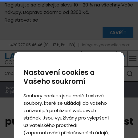
Registrujte se a získejte slevu 10 - 20 % na všechny Vaše
nákupy. Doprava zdarma od 3300 Kč.
Registrovat se
ZAVŘÍT
+420 777 05 46 46 (10 - 17 h, Po - Pá)
info@lavycosmetics.com
Nastavení cookies a
Vašeho soukromí
Úvodní strana
Blog
Už jste někdy pocítili pulzující, bodavou bolest zubů?
Soubory cookies jsou malé textové
soubory, které se ukládají do vašeho
Už jste někdy pocítili
zařízení při prohlížení webových
stránek. Jsou využívány pro vylepšení
pulzující, bodavou bolest
uživatelského prostředí
zubů?
(zapamatování přihlašovacích údajů,