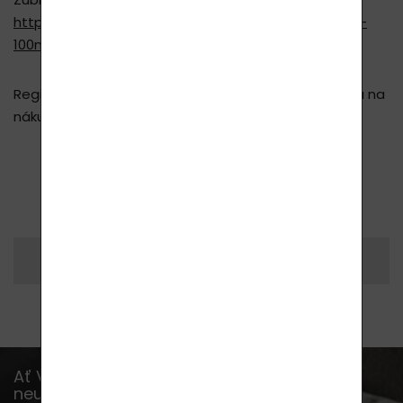
Zubní pasta Lavyl 32 Toothmilk:
https://www.lavycosmetics.com/lavyl-32-toothmilk-
100ml
Registrací na LAVYcosmetics.com, získáte nyní slevu na
nákup ve výši 10%.
ZPĚT NA VÝPIS ČLÁNKŮ
Vytisknout si
Sdílet
Ať Vám již žádná akce, novinka nebo rada
neunikne...