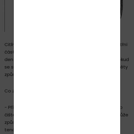
Citlivost zubů se vyvíjí, když je nechráněná měkčí vnitřní
část zubu zvaná dentin. V případě zdravých zubů je
dentin chráněn tvrdou tkání a zubní sklovinou, ale pokud
se stupeň ochrany sníží, mohou některé vnější podněty
způsobit bolesti zubů.
Co způsobuje přecitlivělost zubů (dentinu)?
- Příliš tvrdé čištění zubů: Příliš silné čištění zubů nebo
čištění zubů, aniž byste tomu věnovali pozornost, může
způsobit, že ochranná vrstva pokrývající zuby bude
tenčí.