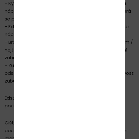
- Kyselé potraviny, nápoje: vysoce kyselé potraviny a
nápoje mohou zanechat stopy na zubní sklovině, která
se po oslabení může stát ještě citlivější na teplo.
- Extrémně horké jídlo a pití: Teplá jídla nebo mražené
nápoje nemají příznivý účinek na zuby.
- Broušení zubů: Přestože je zubní sklovina nejsilnějším /
nejtvrdším materiálem v lidském těle, časté škrábání
zubů může také přispět k jejímu ztenčení.
- Zubní procedury: Bělení zubů, odstranění plaku a
odstranění zubů může také způsobit dočasnou citlivost
zubů.
Existuje mnoho typů léčby citlivosti zubů, které jsou
používány dle závažnosti a stupně citlivosti.
Čištění zubů správným zubním kartáčkem a pastou,
používání zubní nitě a pravidelné zubní prohlídky vám
mohou pomoci zlepšit ústní hygienu.