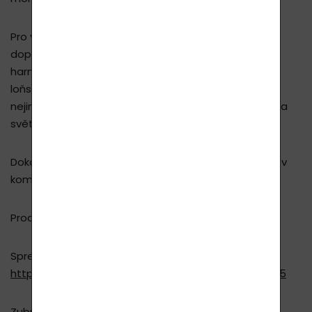
Pro vaši každodenní rutinu ústní péče důrazně
doporučujeme náš produkt Lavyl 32 pro dokonalou
harmonizaci Vaší ústní dutiny. Tento produkt se v
loňském roce dostal do finále v kategorii
nejinovativnějšího produktu pro péči o ústní dutinu na
světě na Global Beauty and Wellness Awards.
Dokonalé péče dosáhnete používání spreje Lavyl 32 v
kombinaci se zubní pastou Lavyl 32 Toothmilk.
Produkty k zakoupení zde:
Sprej Lavyl 32:
https://www.lavycosmetics.com/lavyl-32-150-ml-315