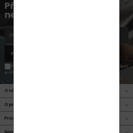
Přihlaste se k odběru
newsletterů
PŘIHLÁSIT SE K ODBĚRU
Přeji si být informován o novinkách a akčních nabídkách
e-mailem a souhlasím se
zpracováním osobních údajů
.
O nákupu
O produktech
Produkty
Spolupráce