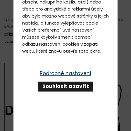
obsahu nákupního košíku atd.) nebo
třeba pro analytické a reklamní účely,
aby bylo možno webové stránky a jejich
Už jste někdy pocítili pulzující, bodavou bolest při horké
nabídku a funkce vylepšovat podle
kávě nebo studené zmrzlině? Bohužel nepříjemné
Vašich preferencí. Své nastavení
příznaky jsou pravděpodobně způsobeny citlivostí
můžete kdykoliv změnit pomocí
vašich zubů.
odkazu
Nastavení cookies
v zápatí
webu, které znovu otevře toto okno.
Podrobné nastavení
Souhlasit a zavřít