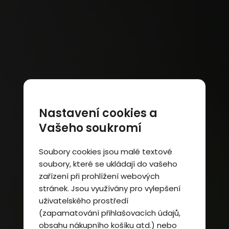
Nastavení cookies a
Vašeho soukromí
Soubory cookies jsou malé textové
soubory, které se ukládají do vašeho
zařízení při prohlížení webových
stránek. Jsou využívány pro vylepšení
uživatelského prostředí
(zapamatování přihlašovacích údajů,
obsahu nákupního košíku atd.) nebo