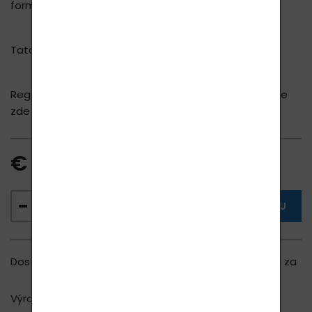
formy PVC/PE.
Tato forma je vhodná na domácí výrobu čípků.
Registrací ušetříte na svůj nákup 10 - 20 %.
Registrace
zde
€ 2.68
VLOŽIT DO KOŠÍKU
Dostupnost
500 ks skladem
, (u Vás doma za
1 - 2 dny)
Výrobce
LAVYcosmetics