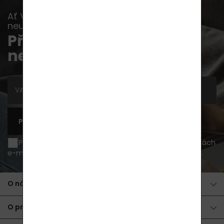
Ať Vám již žádná akce, novinka nebo rada
neunikne...
Přihlaste se k odběru
newsletterů
PŘIHLÁSIT SE K ODBĚRU
Přeji si být informován o novinkách a akčních nabídkách
e-mailem a souhlasím se
zpracováním osobních údajů
.
O nákupu
O produktech