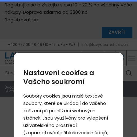
Registrujte se a získejte slevu 10 - 20 % na všechny Vaše
nákupy. Doprava zdarma od 3300 Kč.
Registrovat se
ZAVŘÍT
+420 777 05 46 46 (10 - 17 h, Po - Pá)
info@lavycosmetics.com
Nastavení cookies a
Vašeho soukromí
Úvodní strana
Produkty e-shop
Produkty Lavylites
LAVYL - úraz, nemoc, prevence
Forma na čípky (3 g)
Soubory cookies jsou malé textové
soubory, které se ukládají do vašeho
zařízení při prohlížení webových
stránek. Jsou využívány pro vylepšení
uživatelského prostředí
(zapamatování přihlašovacích údajů,