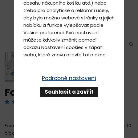
obsahu nákupního košíku atd.) nebo
třeba pro analytické a reklamní účely,
aby bylo možno webové stránky a jejich
nabídku a funkce vylepšovat podle
Vašich preferencí. Své nastavení
můžete kdykoliv změnit pomocí
odkazu
Nastavení cookies
v zápatí
webu, které znovu otevře toto okno.
Podrobné nastavení
Forma na čípky (3 g)
Souhlasit a zavřít
Hodnotilo 4 uživatelů
Formy jsou jednorázové. Jedna forma (1 balení) je na 10
čípků. Balení obsahuje uzavírací lepící fólii. Materiál