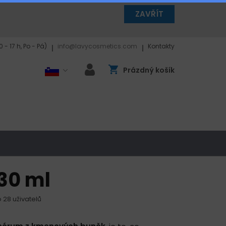
ZAVŘÍT
 - 17 h, Po - Pá)
info@lavycosmetics.com
Kontakty
Prázdný košík
 30 ml
 28 uživatelů