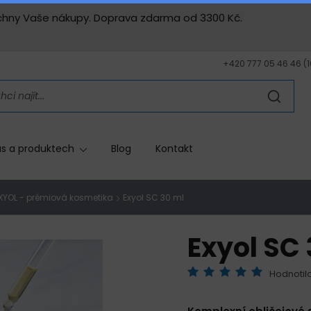
všechny Vaše nákupy. Doprava zdarma od 3300 Kč.
+420 777 05 46 46 (10
s a produktech
Blog
Kontakt
XYOL - prémiová kosmetika
Exyol SC 30 ml
Exyol SC
Hodnotilo