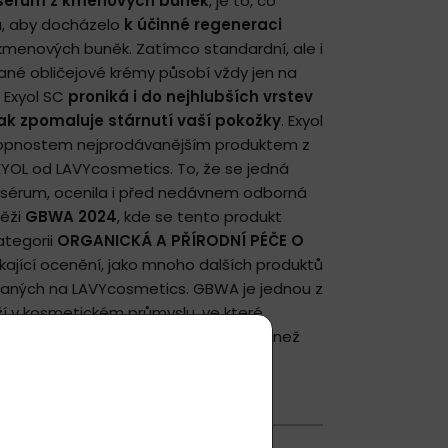
 sérum z kmenových buněk
, je to, co
a, aby docházelo
k účinné regeneraci
kmenových buněk. Zatímco standardní, ale i
ané obličejové krémy působí vždy jen na
 Exyol SC
proniká i do nejhlubších vrstev
ak zpomaluje stárnutí vaší pokožky
. Exyol
chopnostem nejprodávanějším produktem z
XYOL od LAVYcosmetics. To, že se jedná
sérum, ocenila i před nedávnem odborná
těži
GBWA 2024
, kde se tento produkt
kategorii
ORGANICKÁ A PŘÍRODNÍ PÉČE O
nikající ocenění, jako mnoho dalších produktů
ávaných na LAVYcosmetics. GBWA je jednou z
ží v kosmetickém průmyslu, ve které
otí nejlepší produkty světa ve více než