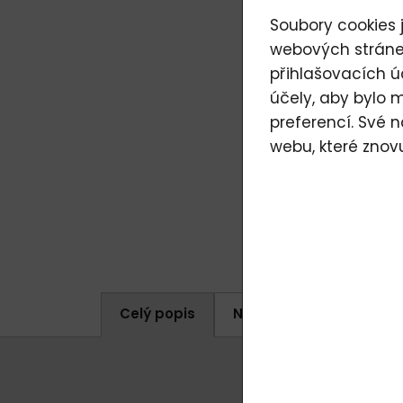
Soubory cookies j
webových stránek
přihlašovacích ú
účely, aby bylo 
preferencí. Své 
webu, které znov
Celý popis
Napište nám (odpovědí