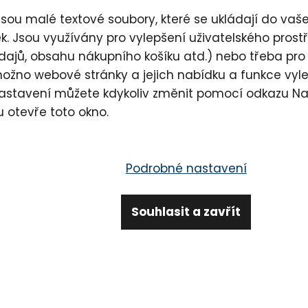
€ 94.79
sou malé textové soubory, které se ukládají do vašeh
. Jsou využívány pro vylepšení uživatelského pros
dajů, obsahu nákupního košíku atd.) nebo třeba pro
možno webové stránky a jejich nabídku a funkce vyl
Dostupnost
50
nastavení můžete kdykoliv změnit pomocí odkazu
Na
Výrobce
La
u otevře toto okno.
Kód produktu
LA
Podrobné nastavení
Sdílet
Zepta
Souhlasit a zavřít
 4)
Hodnocení (28)