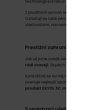
technologii extrakce účinných látek
, která 
Z použitých surovin se totiž vytahují takzv
Označují se také jako energetické vzory, jel
vlastnostem,
nanoefektory pronikají hluboko
Prestižní zahraniční ocenění
Jak už jsme uvedli, sérum Exyol SC je velmi 
rádi vracejí
. Úspěch však nesklízí jen mezi
Konkrétně se na něj nedávno zaměřila nezáv
oceňuje nejlepší společnosti, produkty a sl
produkt EXYOL SC mezi jednoznačně nejúč
S registrací ušetříte 10 - 20 %