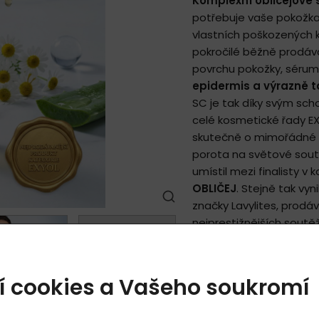
Komplexní obličejové
potřebuje vaše pokožk
vlastních poškozených 
pokročilé běžně prodáv
povrchu pokožky, sérum
epidermis a výrazně t
SC je tak díky svým s
celé kosmetické řady E
skutečně o mimořádné 
porota na světové sou
umístil mezi finalisty v 
OBLIČEJ
. Stejně tak vy
značky Lavylites, prod
nejprestižnějších soutě
mezinárodní porota hodn
+
100 kategoriích.
í cookies a Vašeho soukromí