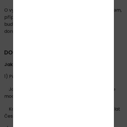
O vyřízení reklamace budete informováni e-mailem,
případně SMS. Stejně jako při dodání objednávky
budete informováni o expedici balíku a termínu
doručení.
DOPRAVA A VRÁCENÍ PLATBY
Jak postupovat při vrácení zboží?
1) Připravte zásilku dle popisu níže.
Jakmile budete vědět kdy a kde zásilku budeme
moci vyzvednout.
Kontaktujte nás v případě, pokud jí budete posílat
Českou poštou.