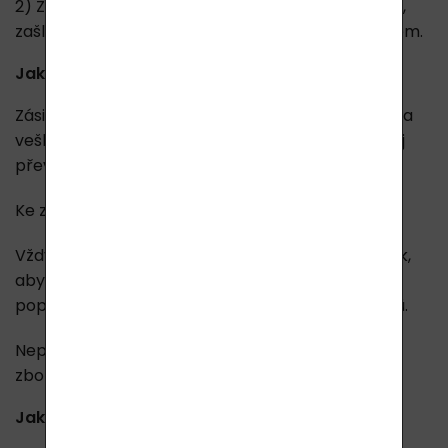
2) Zboží, které budete zasílat zpět na naši adresu,
zašlete dle popisu níže vámi zvoleným přepravcem.
Jak zásilku připravit?
Zásilka musí být kompletní (včetně příslušenství a
veškeré dokumentace) a ve stavu, v jakém jste jej
převzali při dodávce.
Ke zboží přiložte doklad o koupi.
Vždy prosím použijte balící papír nebo karton tak,
aby nemohlo během přepravy dojít k polepení,
popsání či jinému znehodnocení původních obalů.
Neposílejte zboží na dobírku, doporučujeme vám
zboží pojistit.
Jak Vám vrátíme peníze?