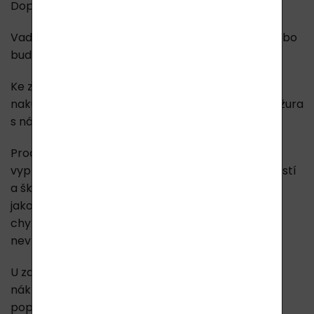
Doporučujeme vám zboží pojistit.
Vadné nebo poškozené zboží bude vyměněno nebo
bude vrácena kupní cena.
Ke zboží musí být přiloženy veškeré listiny, které
nakupující se zbožím obdržel, tedy například brožura
s návody a jiné.
Prodávající nepřebírá odpovědnost za škody
vyplývající z provozu produktů, funkčních vlastností
a škod z neodborného používání produktů, stejně
jako škod způsobených vnějšími událostmi a
chybnou manipulací. Na vady tohoto původu se
nevztahuje ani poskytnutá záruka.
U zamítnutých reklamací mohou být účtovány
náklady na reklamační řízení a manipulační
poplatky.