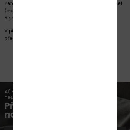
Peníze vám budou vráceny pouze na bankovní účet
(nezapomeňte jej uvést) a to obvykle do
5 pracovních dnů od obdržení zásilky.
V případě vrácení zboží bude částka ponížena o
přepravní náklady (neplatí pro reklamace).
Ať Vám již žádná akce, novinka nebo rada
neunikne...
Přihlaste se k odběru
newsletterů