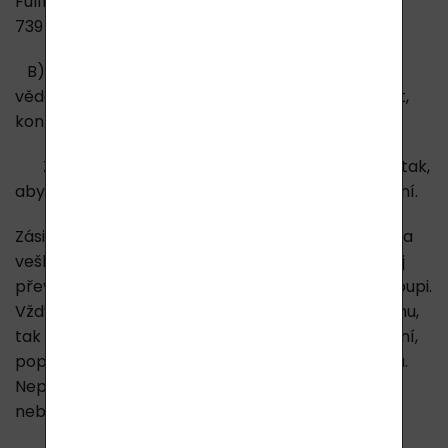
Fulfillment, a.s., LAVYcosmetics.com, Kirilovova 181,
739 21 Paskov, tel: +420 602 743 119.
B) Zajistíme svoz přepravcem. Jakmile budete
vědět, kdy a kde zásilku budeme moci vyzvednout,
kontaktujte nás.
Zboží musí být pro přepravu řádně zabaleno tak,
aby nedošlo k jeho dalšímu případnému poškození.
Zásilka musí být kompletní (včetně příslušenství a
veškeré dokumentace) a ve stavu, v jakém jste jej
převzali při dodávce. Ke zboží přiložte doklad o koupi.
Vždy prosím použijte balícího papíru nebo kartonu,
tak aby nemohlo během přepravy dojít k polepení,
popsání či jinému znehodnocení původních obalů.
Neposílejte zboží na dobírku, v takovém případě
nebude zboží převzato.