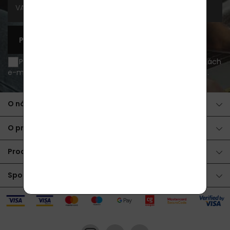
PŘIHLÁSIT SE K ODBĚRU
Přeji si být informován o novinkách a akčních nabídkách
e-mailem a souhlasím se
zpracováním osobních údajů
.
O nákupu
O produktech
Produkty
Spolupráce