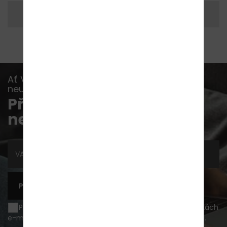
Vytisknout si
Sdílet
Ať Vám již žádná akce, novinka nebo rada
neunikne...
Přihlaste se k odběru
newsletterů
PŘIHLÁSIT SE K ODBĚRU
Přeji si být informován o novinkách a akčních nabídkách
e-mailem a souhlasím se
zpracováním osobních údajů
.