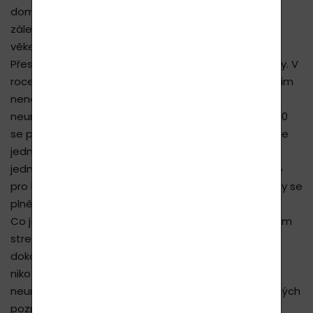
domnívali, že
neurogeneze
– vytváření neuronů – je
záležitostí dětského a velmi mladého věku a že s
věkem zanikající neurony nejsou ničím nahrazovány.
Přesto se od 60. let 20. století objevovaly i jiné názory. V
roce 1998 byl prokázáno, že teorie o vymírajících, ničím
nenahrazovaných neuronech, není pravdivá. K
neurogenezi dochází i v dospělém věku. Po roce 2000
se pak objevují nová a nová zjištění. Bylo doloženo, že
jednou z důležitých oblastí vzniku nových neuronů je
jedna část hippocampu, oblasti důležité krom jiného
pro lidskou paměť. A také že nové vytvářené neurony se
plně funkčně zapojují do už existující neuronové sítě.
Co je ve skutečnosti brzdou neurogeneze? Především
stres, deprese a různé psychoaktivní látky. To vše ji
dokáže dočasně úplně zastavit. Narušuje ji alkohol,
nikotin, kokain a další látky. Ztráta nebo zbrzdění
neurogeneze se negativně projevuje na paměti a jiných
poznávacích funkcích.