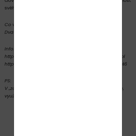
člověk být aktivní a veškerými možnými cestami činnost
svého mozku stimulovat.
Co významně podporuje tvorbu nových neuronů?
Dva produkty Lavylites, Orylium bleu a Haevyl 3.I
Informace a prodej zde:
https://www.lavycosmetics.com/orylium-bleu-60-tbl
https://www.lavycosmetics.com/haevyl-3i-30-ml-346
PS:
V „záložce“ Využití produktu, je vždy popsána funkce,
využitelnost a složení produktů.
ZPĚT NA VÝPIS ČLÁNKŮ