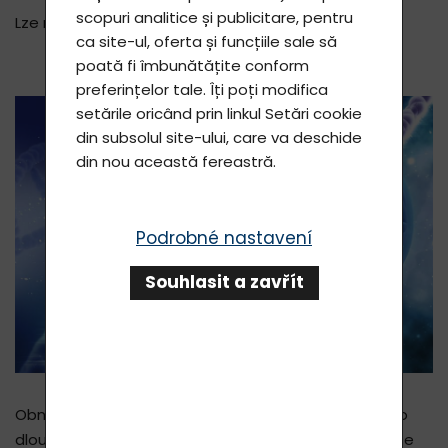
scopuri analitice și publicitare, pentru
Lze regenerovat mozek?
ca site-ul, oferta și funcțiile sale să
poată fi îmbunătățite conform
preferințelor tale. Îți poți modifica
setările oricând prin linkul
Setări cookie
din subsolul site-ului, care va deschide
din nou această fereastră.
Podrobné nastavení
Souhlasit a zavřít
Obnova neuronů v mozku dospělého člověka byla po
dlouhou dobu pokládána za vyloučenou věc. Vědci se