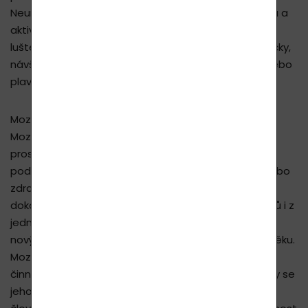
Neurogenezi naopak příznivě ovlivňují fyzická aktivita a
aktivní duševní činnost – v podstatě jakákoli: četba,
luštění křížovek, různé kvízy, setkávání s přáteli, koníčky,
návštěva muzea či výstava i obyčejná procházka nebo
plavání, tanec, jízda na kole…
Mozek je tedy schopen sebeobnovy. A nejenom to.
Mozek se ustavičně mění a přizpůsobuje vnějšímu
prostředí, optimalizuje svou činnost podle životních
podmínek svého nositele. Je-li poškozen úrazem nebo
zdravotní příhodou (například mozkovou mrtvicí),
dokáže své funkce přenést do nepoškozených úseků i z
jedné hemisféry do druhé. Člověk se dokáže učit se
novým věcem a vytvářet si nové návyky v každém věku.
Mozek ovlivňují naše každodenní jednání, způsoby
činnosti, kterými ho zatěžujeme i ustálené zvyky. Aby se
jeho podivuhodné schopnosti mohly projevit, musí