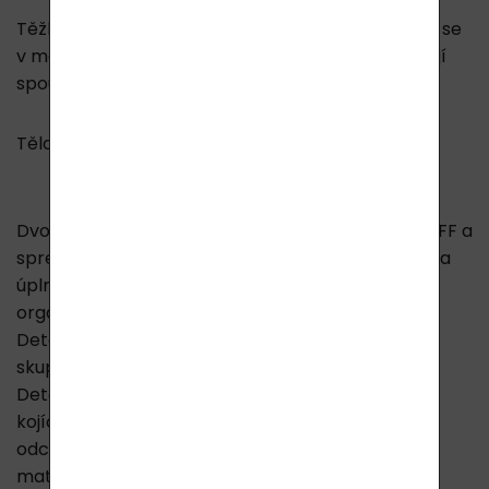
Těžké kovy patří mezi neurotoxiny a shromažďují se
v mozku, kostech, játrech i jinde v těle a zapříčiňují
spoustu závažných potíží.
Tělo samo neumí těžké kovy 100% vylučovat.
Dvousložkový detoxikační program, kapky Solvyl FF a
sprej Solvyl CC je speciálně vyvinut pro pohodlné a
úplné vyvázání a odstranění těžkých kovů z
organismu.
Detoxikace je velmi vhodná pro jakoukoli věkovou
skupinu, tedy i malé děti.
Detoxikaci nedoporučujeme pouze těhotným a
kojícím matkám! (Těžké kovy by se tak před
odchodem z těla uvolnili do plodu, případně do
mateřského mléka.)