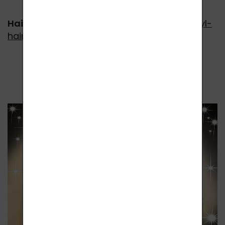
Hair
:
https://www.lavycosmetics.com/solvyl-
hair-200-ml