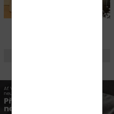
ZPĚT NA VÝPIS ČLÁNKŮ
Vytisknout si
Sdílet
Ať Vám již žádná akce, novinka nebo rada
neunikne...
Přihlaste se k odběru
newsletterů