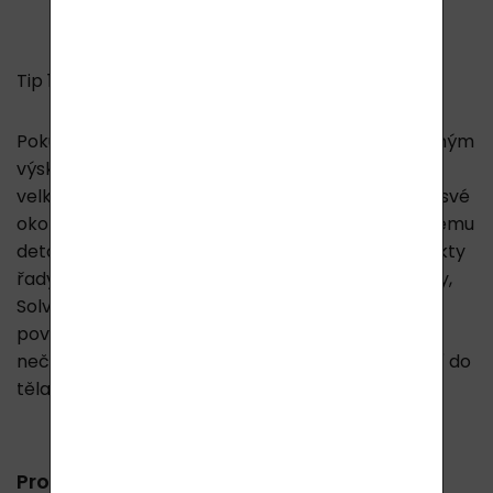
Tip 1:
Pokud pracujete nebo žijete v prostředí se zvýšeným
výskytem těžkých kovů (různé pracovní provozy,
velkoměsta, nebo v blízkosti továrny znečišťující své
okolí), doporučujeme k občasnému výše uvedenému
detoxu, ještě i po celý rok používat ostatní produkty
řady Solvyl, určené pro denní hygienu (Solvyl Body,
Solvyl Hair a Solvyl Clean). Tyto Vám každý den z
povrchu těla odstraní nanesené těžké kovy a jiné
nečistoty a pachy. Tím se zabrání jejich pronikání do
těla.
Produkty řady SOLVYL: