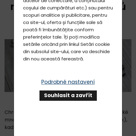
datelor de conectare, a conținutului
množství těžkých kovů
coșului de cumpărături etc.) sau pentru
scopuri analitice și publicitare, pentru
ca site-ul, oferta și funcțiile sale să
poată fi îmbunătățite conform
preferințelor tale. Îți poți modifica
setările oricând prin linkul
Setări cookie
din subsolul site-ului, care va deschide
din nou această fereastră.
Podrobné nastavení
Souhlasit a zavřít
Chronicky nemocní lidé mají zpravidla v těle vysoké
množství těžkých kovů, jako jsou rtuť, olovo, (hliník),
kadmium, arzen, kobalt, aj.