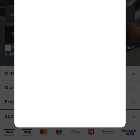
PŘIHLÁSIT SE K ODBĚRU
Přeji si být informován o novinkách a akčních nabídkách
e-mailem a souhlasím se
zpracováním osobních údajů
.
O nákupu
O produktech
Produkty
Spolupráce