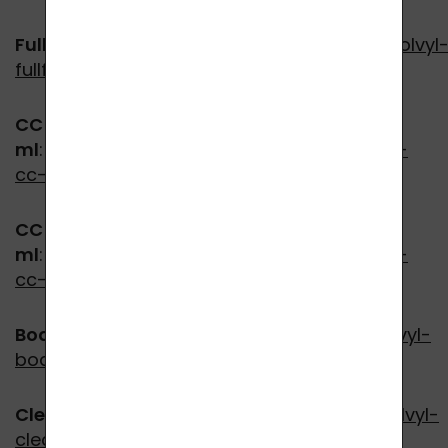
Fullflex
:
https://www.lavycosmetics.com/solvyl
fullflex-30-ml
CC 50
ml
:
https://www.lavycosmetics.com/solvyl-
cc-50-ml
CC 150
ml
:
https://www.lavycosmetics.com/solvyl-
cc-150-ml
Body
:
https://www.lavycosmetics.com/solvyl-
body-200-ml
Clean
:
https://www.lavycosmetics.com/solvyl-
clean-200-ml