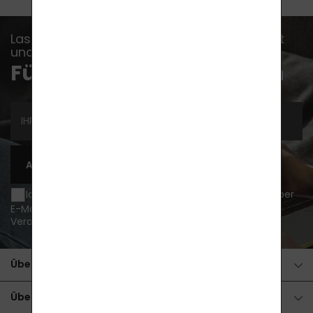
Lassen Sie sich kein Ereignis, keine Nachricht
und keinen Ratschlag entgehen...
Für Newsletter anmelden
ABONNIEREN
Ich möchte über Neuigkeiten und Sonderangebote per
E-Mail informiert werden und bin damit einverstanden
Verarbeitung von personenbezogenen Daten
.
Über den Kauf
Über Produkte