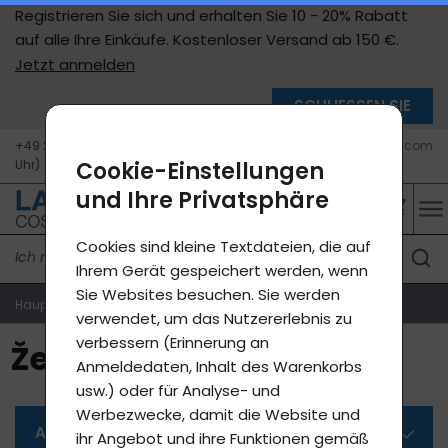
Registrieren Sie sich und erhalten Sie 10 - 20% Rabatt
auf alle Ihre Einkäufe. Kostenloser Versand ab 150 €.
Jetzt anmelden
SCHLIESSEN SIE
+49 211 9598 5362 (Mo - Fr, 10 - 15
info@de.lavycosmetics.com
Uhr)
Cookie-Einstellungen
und Ihre Privatsphäre
Cookies sind kleine Textdateien, die auf
Ihrem Gerät gespeichert werden, wenn
Sie Websites besuchen. Sie werden
Hauptseite
Produkte E-Shop
Ženské p.
verwendet, um das Nutzererlebnis zu
verbessern (Erinnerung an
Ženské p.
Anmeldedaten, Inhalt des Warenkorbs
usw.) oder für Analyse- und
Werbezwecke, damit die Website und
Alle Kategorien
ihr Angebot und ihre Funktionen gemäß