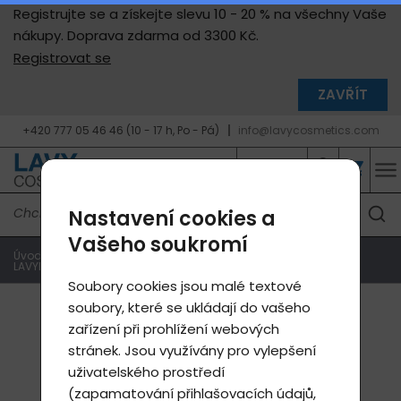
Registrujte se a získejte slevu 10 - 20 % na všechny Vaše
nákupy. Doprava zdarma od 3300 Kč.
Registrovat se
ZAVŘÍT
+420 777 05 46 46 (10 - 17 h, Po - Pá)
info@lavycosmetics.com
Nastavení cookies a
Vašeho soukromí
Úvodní strana
Produkty e-shop
Produkty Lavylites
LAVYL - úraz, nemoc, prevence
Lavyl Lumina 150ml
Soubory cookies jsou malé textové
soubory, které se ukládají do vašeho
zařízení při prohlížení webových
stránek. Jsou využívány pro vylepšení
uživatelského prostředí
(zapamatování přihlašovacích údajů,