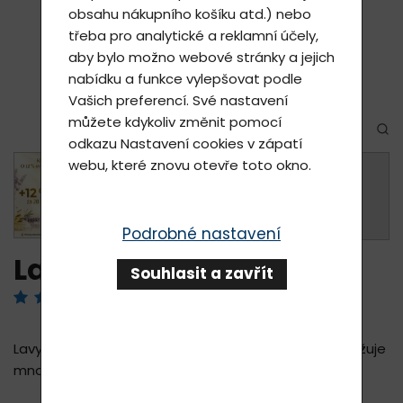
obsahu nákupního košíku atd.) nebo
třeba pro analytické a reklamní účely,
aby bylo možno webové stránky a jejich
nabídku a funkce vylepšovat podle
Vašich preferencí. Své nastavení
můžete kdykoliv změnit pomocí
odkazu
Nastavení cookies
v zápatí
webu, které znovu otevře toto okno.
+
Podrobné nastavení
Lavyl Lumina 150ml
Souhlasit a zavřít
Hodnotilo 1 uživatelů
Lavyl Lumina je sprej na zesvětlení pokožky, který snižuje
množství melaninu v pokožce.