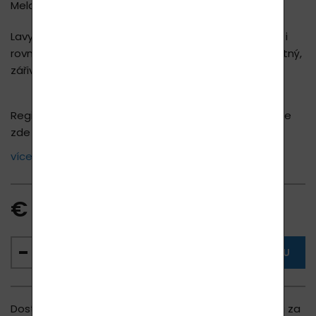
Melanin je barvivo, které způsobuje pigmentaci pleti.
Lavyl Lumina dokáže kromě péče a ochrany pokožky i
rovnoměrně vyrovnávat tón pleti. A vytváří její jednotný,
zářivý a přirozený tón.
Registrací ušetříte na svůj nákup 10 - 20 %.
Registrace
zde
více ...
€ 181.70
VLOŽIT DO KOŠÍKU
Dostupnost
500 ks skladem
, (u Vás doma za