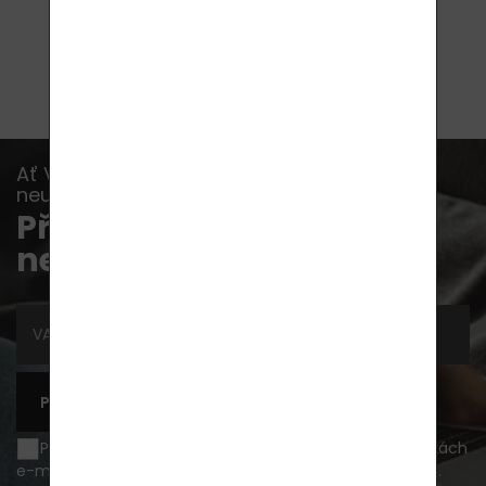
DO
KOŠÍKU
Ať Vám již žádná akce, novinka nebo rada
neunikne...
Přihlaste se k odběru
newsletterů
PŘIHLÁSIT SE K ODBĚRU
Přeji si být informován o novinkách a akčních nabídkách
e-mailem a souhlasím se
zpracováním osobních údajů
.