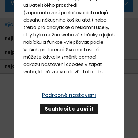
Všechny kategorie
uživatelského prostředí
(zapamatování přihlašovacích údajů,
obsahu nákupního košíku atd.) nebo
výchozí
třeba pro analytické a reklamní účely,
aby bylo možno webové stránky a jejich
nejlevnější
nabídku a funkce vylepšovat podle
Vašich preferencí. Své nastavení
nejprodávanější
můžete kdykoliv změnit pomocí
odkazu
Nastavení cookies
v zápatí
nejdražší
webu, které znovu otevře toto okno.
Podrobné nastavení
Souhlasit a zavřít