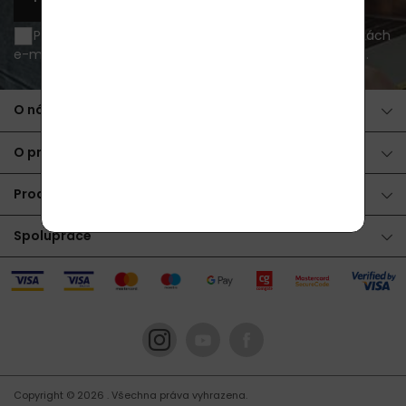
Přeji si být informován o novinkách a akčních nabídkách
e-mailem a souhlasím se
zpracováním osobních údajů
.
O nákupu
O produktech
Produkty
Spolupráce
Copyright © 2026
. Všechna práva vyhrazena.