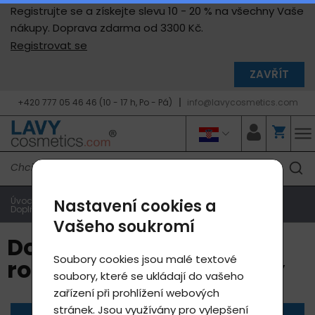
Registrujte se a získejte slevu 10 - 20 % na všechny Vaše
nákupy. Doprava zdarma od 3300 Kč.
Registrovat se
ZAVŘÍT
+420 777 05 46 46 (10 - 17 h, Po - Pá)
info@lavycosmetics.com
Úvodní strana
Produkty e-shop
Nastavení cookies a
Doplňkový sortiment - rozprašovače, formičky
Vašeho soukromí
Doplňkový sortiment -
Soubory cookies jsou malé textové
rozprašovače, formičky
soubory, které se ukládají do vašeho
zařízení při prohlížení webových
stránek. Jsou využívány pro vylepšení