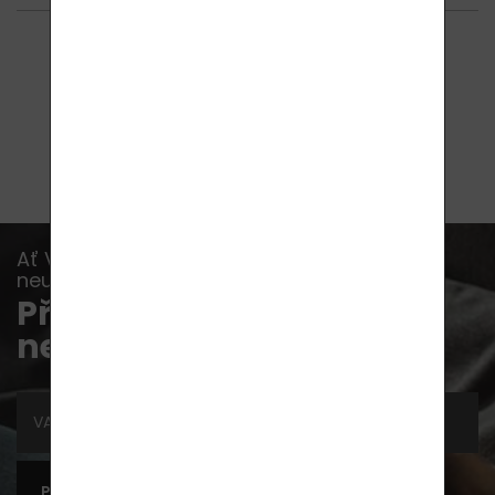
6
položek z 6
Ať Vám již žádná akce, novinka nebo rada
neunikne...
Přihlaste se k odběru
newsletterů
PŘIHLÁSIT SE K ODBĚRU