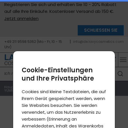
Registrieren Sie sich und erhalten Sie 10 - 20% Rabatt
auf alle Ihre Einkäufe. Kostenloser Versand ab 150 €.
Jetzt anmelden
SCHLIESSEN SIE
+49 211 9598 5362 (Mo - Fr, 10 - 15
info@de.lavycosmetics.com
Uhr)
Cookie-Einstellungen
und Ihre Privatsphäre
Hauptseite
Produkte E-Shop
Lavylites-Produkte
YUMMY - Multivitamine
Vitapenta Multivitamin Gummies
Cookies sind kleine Textdateien, die auf
Ihrem Gerät gespeichert werden, wenn
Sie Websites besuchen. Sie werden
verwendet, um das Nutzererlebnis zu
verbessern (Erinnerung an
Anmeldedaten, Inhalt des Warenkorbs