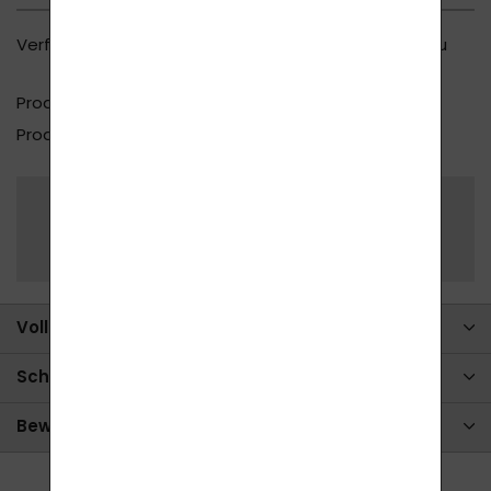
Verfügbarkeit
500 ks auf Lager
, (bei Ihnen zu
Hause in 2–3 Tagen)
Produzent
Lavylites
Produkt-Code
LAVY_150
Teilen Sie
Frage stellen
Vollständige Beschreibung
Schreiben Sie uns (Antworten 2)
Bewertung (5)