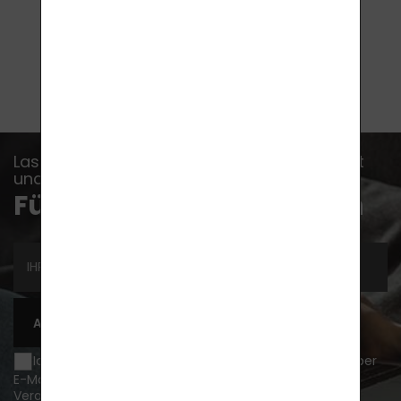
KAUFEN
Lassen Sie sich kein Ereignis, keine Nachricht
und keinen Ratschlag entgehen...
Für Newsletter anmelden
ABONNIEREN
Ich möchte über Neuigkeiten und Sonderangebote per
E-Mail informiert werden und bin damit einverstanden
Verarbeitung von personenbezogenen Daten
.