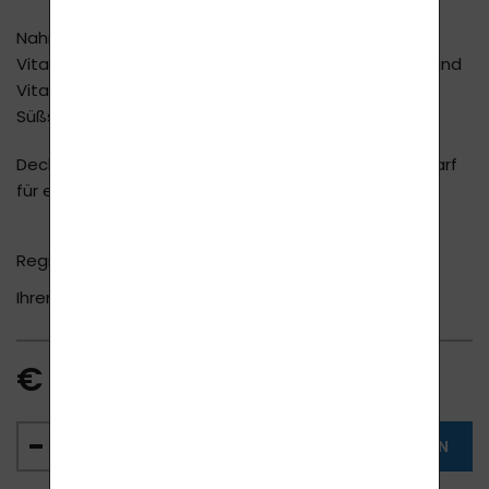
Nahrungsergänzungsmittel in Form von
Vitaminkaugummi mit pflanzlichen Ölen, Mineralien und
Vitaminen. Ohne Chemikalien, Farbstoffe und
Süßstoffe! Vegan
Deckt den gesamten Vitamin- und Mineralstoffbedarf
für einen Monat.
Registrieren Sie sich
hier
und sparen Sie 10-20% bei
Ihrem Einkauf.
mehr ...
€ 58.10
IN DEN WARENKORB LEGEN