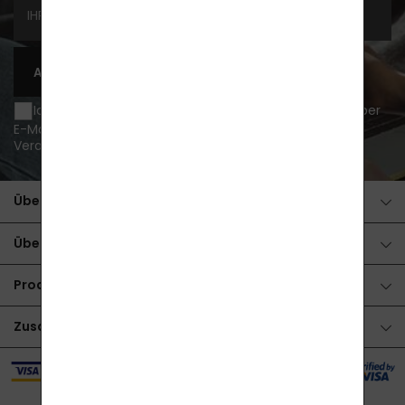
ABONNIEREN
Ich möchte über Neuigkeiten und Sonderangebote per
E-Mail informiert werden und bin damit einverstanden
Verarbeitung von personenbezogenen Daten
.
Über den Kauf
Über Produkte
Produkte
Zusammenarbeit