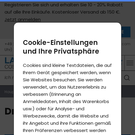
Registrieren Sie sich und erhalten Sie 10 - 20% Rabatt
auf alle Ihre Einkäufe. Kostenloser Versand ab 150 €.
Jetzt anmelden
SCHLIESSEN SIE
Cookie-Einstellungen
+49 211 9598 5362 (Mo - Fr, 10 - 15
info@de.lavycosmetics.com
Uhr)
und Ihre Privatsphäre
Cookies sind kleine Textdateien, die auf
Ihrem Gerät gespeichert werden, wenn
Sie Websites besuchen. Sie werden
verwendet, um das Nutzererlebnis zu
Hauptseite
Druhá položka
verbessern (Erinnerung an
Anmeldedaten, Inhalt des Warenkorbs
Druhá položka
usw.) oder für Analyse- und
Werbezwecke, damit die Website und
ihr Angebot und ihre Funktionen gemäß
Ihren Präferenzen verbessert werden