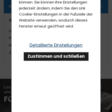
können. Sie können Ihre Einstellungen
Alle Kategorien
jederzeit ändern, indem Sie den Link
Cookie-Einstellungen in der Fußzeile der
Unterkategorien
Website verwenden, wodurch dieses
Fenster erneut geöffnet wird.
Lavylites-Produkte
Produkte für Haustiere
Detaillierte Einstellungen
Neue Produkte
Zusatzsortiment – Sprühflaschen, Formen
Zustimmen und schließen
Lassen Sie sich kein Ereignis, keine Nachricht
und keinen Ratschlag entgehen...
Für Newsletter anmelden