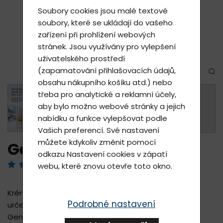
Soubory cookies jsou malé textové
soubory, které se ukládají do vašeho
zařízení při prohlížení webových
stránek. Jsou využívány pro vylepšení
uživatelského prostředí
(zapamatování přihlašovacích údajů,
obsahu nákupního košíku atd.) nebo
třeba pro analytické a reklamní účely,
+
aby bylo možno webové stránky a jejich
nabídku a funkce vylepšovat podle
Vašich preferencí. Své nastavení
můžete kdykoliv změnit pomocí
Gemma Helvetia 50 ml
odkazu
Nastavení cookies
v zápatí
webu, které znovu otevře toto okno.
Hodnotilo 1 uživatelů
Krémy řady Gemma, jsou krémy mimořádné kvality,
Podrobné nastavení
určené pro ženy (i muže) středního věku (40 - 50+).
Gemma Prevent je
REGENERAČNÍ, HLOUBKOVĚ